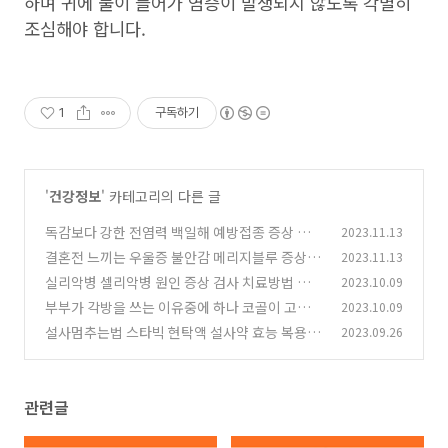
하며 귀에 물이 들어가 염증이 발생되지 않도록 각별히
조심해야 합니다.
1
구독하기
'
건강정보
' 카테고리의 다른 글
독감보다 강한 전염력 백일해 예방접종 증상 원인
2023.11.13
치료방법
결혼전 느끼는 우울증 불안감 메리지블루 증상 극
2023.11.13
(0)
복방법
실리악병 셀리악병 원인 증상 검사 치료방법 알아
2023.10.09
(0)
보기
부부가 각방을 쓰는 이유중에 하나 코골이 고치는
2023.10.09
(0)
법 원인 파악하기
설사멈추는법 스타빅 현탁액 설사약 효능 복용법
2023.09.26
(0)
부작용 알아보기
(0)
관련글