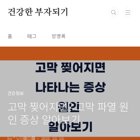
본문 바로가기
건강한 부자되기
홈
태그
방명록
건강정보
고막 찢어지면? 고막 파열 원
인 증상 알아보기
by ª↘▒▦◎▩
2023. 10. 10.