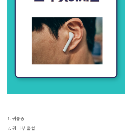
귀통증
귀 내부 출혈