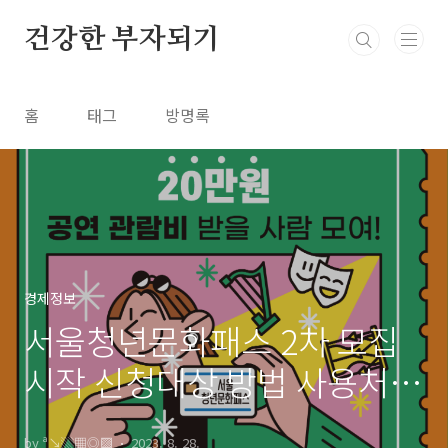
본문 바로가기
건강한 부자되기
홈
태그
방명록
경제정보
서울청년문화패스 2차 모집
시작 신청대상 방법 사용처
알아보기
by ª↘▒▦◎▩
2023. 8. 28.